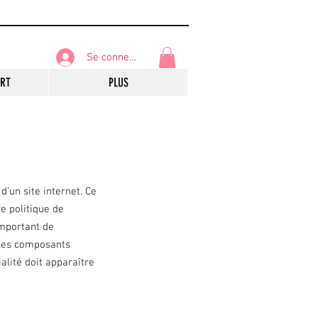
Se connecter
ART
PLUS
œuvres d'arts
Location d’exposition
d’un site internet. Ce
e politique de
 important de
s les composants
ialité doit apparaître