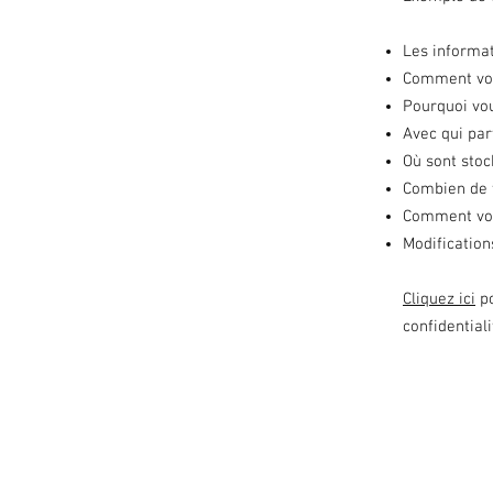
Les informat
Comment vous
Pourquoi vou
Avec qui par
Où sont sto
Combien de 
Comment vou
Modification
Cliquez ici
po
confidentiali
Mentions légales
Pol