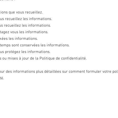
ions que vous recueillez.
 recueillez les informations.
s recueillez les informations.
tagez vous les informations.
ckées les informations.
temps sont conservées les informations.
s protégez les informations.
s ou mises à jour de la Politique de confidentialité.
ur des informations plus détaillées sur comment formuler votre pol
té.
itique en matière de cookies
Politique de confidentialité
© 2022 par Veep The Arts. Créé avec
Wix.com