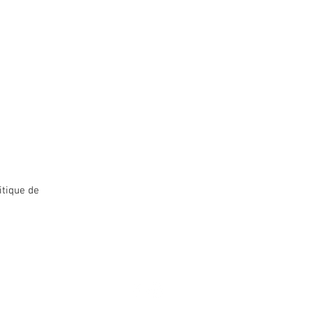
itique de
CGV