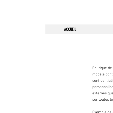
ACCUEIL
Veep The Arts
Site web officiel de l’artiste v
Politique de
modèle conti
confidential
personnalise
externes que 
sur toutes l
Exemple de 